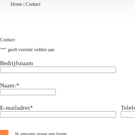
Home
|
Contact
Contact
"
*
" geeft vereiste velden aan
Bedrijfsnaam
Naam:
*
E-mailadres
*
Tele
Ik ontvang graag een kopie