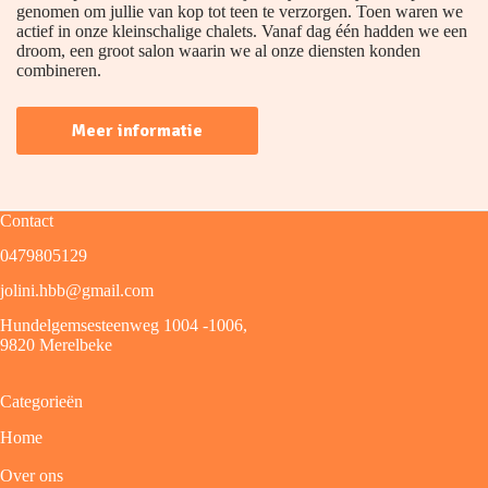
genomen om jullie van kop tot teen te verzorgen. Toen waren we
actief in onze kleinschalige chalets. Vanaf dag één hadden we een
droom, een groot salon waarin we al onze diensten konden
combineren.
Meer informatie
Contact
0479805129
jolini.hbb@gmail.com
Hundelgemsesteenweg 1004 -1006,
9820 Merelbeke
Categorieën
Home
Over ons