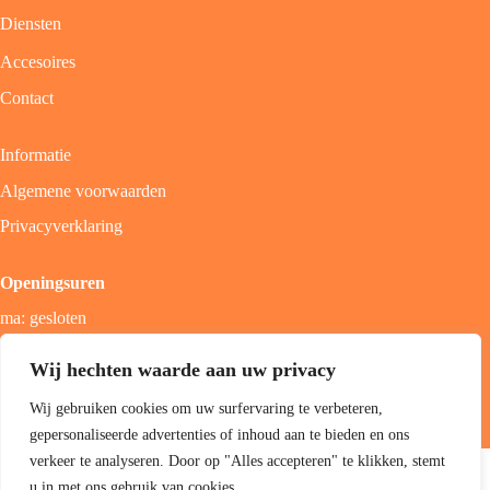
Diensten
Accesoires
Contact
Informatie
Algemene voorwaarden
Privacyverklaring
Openingsuren
ma: gesloten
di - vrij: 9u - 18u
Wij hechten waarde aan uw privacy
zat: 9u - 17u
Wij gebruiken cookies om uw surfervaring te verbeteren,
zon; gesloten
gepersonaliseerde advertenties of inhoud aan te bieden en ons
Copyright 2026 Jolini hair & beauty boutique -
Best4u Group
verkeer te analyseren. Door op "Alles accepteren" te klikken, stemt
B.V.
u in met ons gebruik van cookies.