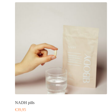
NADH pills
€
39,95