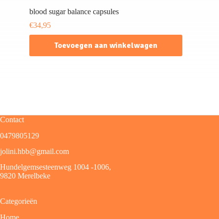
blood sugar balance capsules
€
34,95
Toevoegen aan winkelwagen
Contact
0479805129
jolini.hbb@gmail.com
Hundelgemsesteenweg 1004 -1006,
9820 Merelbeke
Categorieën
Home