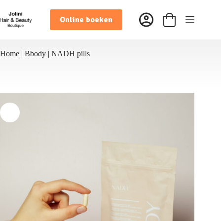
Ga
naar
Online boeken
de
Winkelwagen
inhoud
Home
|
Bbody
|
NADH pills