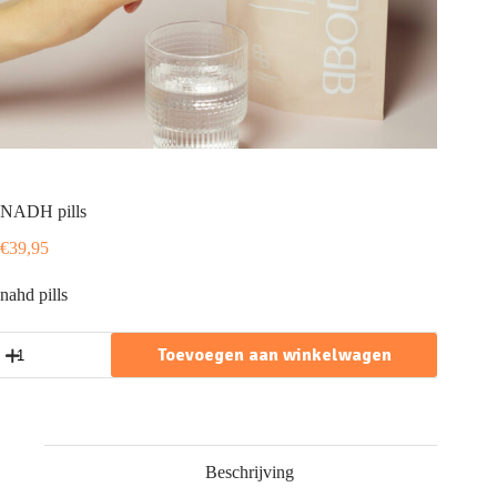
NADH pills
€
39,95
nahd pills
NADH
Toevoegen aan winkelwagen
pills
aantal
Beschrijving