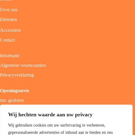
Over ons
Diensten
Accesoires
Contact
Informatie
Algemene voorwaarden
Privacyverklaring
Openingsuren
ma: gesloten
di - vrij: 9u - 18u
Wij hechten waarde aan uw privacy
zat: 9u - 17u
Wij gebruiken cookies om uw surfervaring te verbeteren,
zon; gesloten
gepersonaliseerde advertenties of inhoud aan te bieden en ons