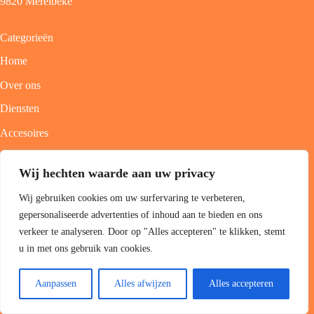
9820 Merelbeke
Categorieën
Home
Over ons
Diensten
Accesoires
Contact
Wij hechten waarde aan uw privacy
Informatie
Wij gebruiken cookies om uw surfervaring te verbeteren,
Algemene voorwaarden
gepersonaliseerde advertenties of inhoud aan te bieden en ons
verkeer te analyseren. Door op "Alles accepteren" te klikken, stemt
Privacyverklaring
u in met ons gebruik van cookies.
Openingsuren
Aanpassen
Alles afwijzen
Alles accepteren
ma: gesloten