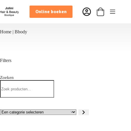
Ga
naar
Online boeken
de
Winkelwagen
inhoud
Home
|
Bbody
Filters
Zoeken
Zoeken
Een
categorie
selecteren