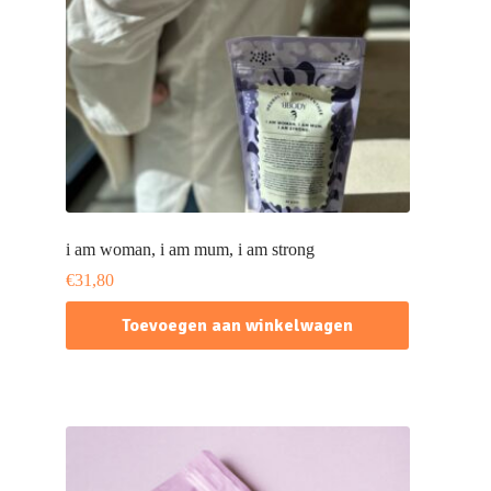
i am woman, i am mum, i am strong
€
31,80
Toevoegen aan winkelwagen