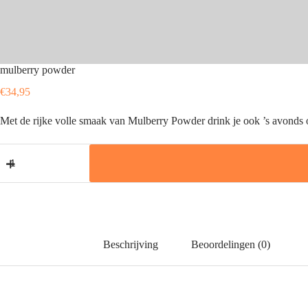
mulberry powder
€
34,95
Met de rijke volle smaak van Mulberry Powder drink je ook ’s avonds 
mulberry
powder
aantal
Beschrijving
Beoordelingen (0)