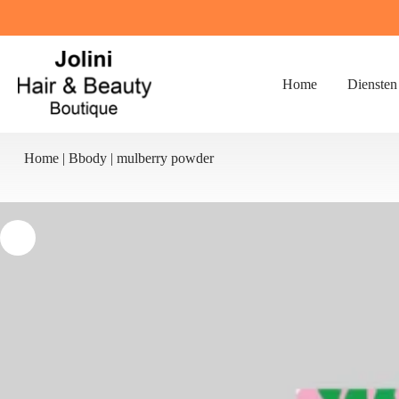
Ga
naar
de
inhoud
Home
Diensten
Home
|
Bbody
|
mulberry powder