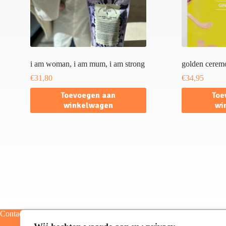
i am woman, i am mum, i am strong
golden cerem
€
31,80
€
34,95
Toevoegen aan
Toe
winkelwagen
wi
Contact
Categorieën