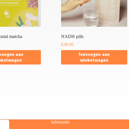
onial matcha
NADH pills
€
39,95
voegen aan
Toevoegen aan
nkelwagen
winkelwagen
Informatie