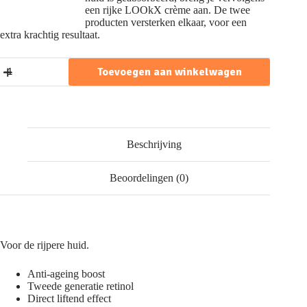
een rijke LOOkX crème aan. De twee
producten versterken elkaar, voor een
extra krachtig resultaat.
Retinol
Toevoegen aan winkelwagen
serum
40ml
aantal
Beschrijving
Beoordelingen (0)
Voor de rijpere huid.
Anti-ageing boost
Tweede generatie retinol
Direct liftend effect