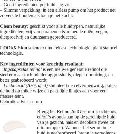
– Geeft ingrediënten per huidlaag vrij.
– Slimme verpakking: in een airless pump om het product net
zo vers te houden als toen je het kocht.
Clean beauty:
geschikt voor alle huidtypen, natuurlijke
ingrediënten, vrij van parabenen & minerale oliën, vegan,
dierproefvrij en duurzaam geproduceerd.
LOOkX Skin science:
time release technologie, plant stamcel
technologie.
Key ingrediënten voor krachtig resultaat:
–
Ingekapselde retinol
is een nieuwe generatie retinol die
sterker maar toch minder aggressief is, dieper doordringt, en
beter geabsobeerd wordt.
–
Lactic acid (AHA acid)
stimuleert de celvernieuwing, polijst
de huid op milde wijze en pakt fijne lijntjes aan voor een
frissere teint.
Gebruiksadvies serum
Breng het Retinol2ndG serum ’s ochtends
en/of ’s avonds aan op de gereinigde huid
van je gezicht, hals en decolleté (twee tot
drie pompjes). Wanneer het serum in je
huid is geabsorbeerd, breng je vervolgens