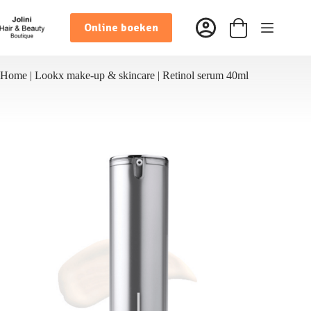
Ga
naar
Online boeken
de
Winkelwagen
inhoud
Home
|
Lookx make-up & skincare
|
Retinol serum 40ml