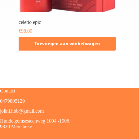
celerio epic
€
98,00
Toevoegen aan winkelwagen
Contact
0479805129
jolini.hbb@gmail.com
Hundelgemsesteenweg 1004 -1006,
9820 Merelbeke