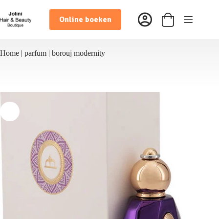
Ga
naar
Online boeken
de
Winkelwagen
inhoud
Home
|
parfum
|
borouj modernity