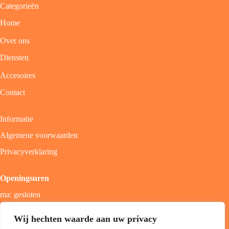
Categorieën
Home
Over ons
Diensten
Accesoires
Contact
Informatie
Algemene voorwaarden
Privacyverklaring
Openingsuren
ma: gesloten
di - vrij: 9u - 18u
Wij hechten waarde aan uw privacy
zat: 9u - 17u