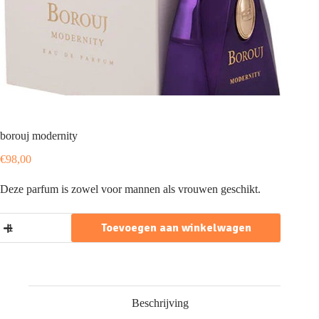
borouj modernity
€
98,00
Deze parfum is zowel voor mannen als vrouwen geschikt.
borouj
Toevoegen aan winkelwagen
modernity
aantal
Beschrijving