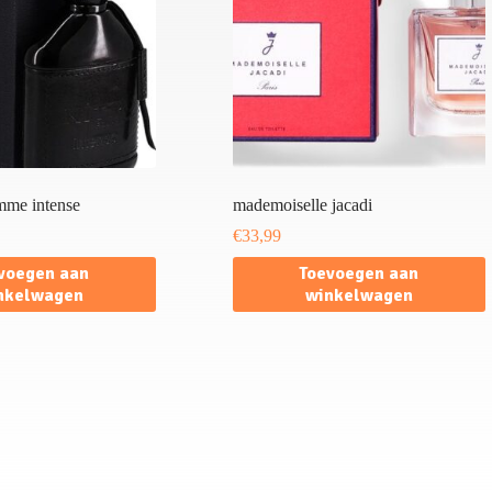
mme intense
mademoiselle jacadi
€
33,99
voegen aan
Toevoegen aan
nkelwagen
winkelwagen