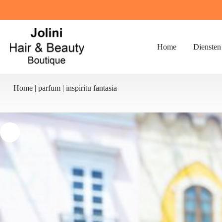
Ga
naar
de
inhoud
Home
Diensten
Home
|
parfum
|
inspiritu fantasia