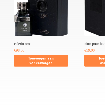
celerio oros
nitro pour ho
€
98,00
€
59,00
Toevoegen aan
Toe
winkelwagen
wi