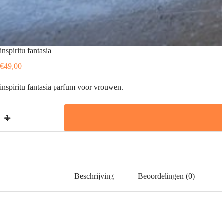
inspiritu fantasia
€
49,00
inspiritu fantasia parfum voor vrouwen.
inspiritu
fantasia
aantal
Beschrijving
Beoordelingen (0)