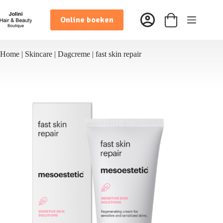
Ga
naar
Online boeken
de
Winkelwagen
inhoud
Home
|
Skincare
|
Dagcreme
|
fast skin repair