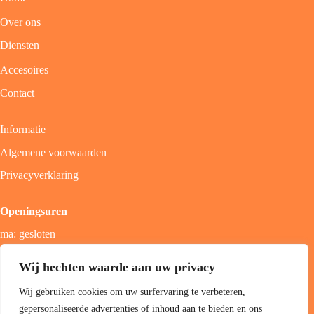
Over ons
Diensten
Accesoires
Contact
Informatie
Algemene voorwaarden
Privacyverklaring
Openingsuren
ma: gesloten
di - vrij: 9u - 18u
Wij hechten waarde aan uw privacy
zat: 9u - 17u
Wij gebruiken cookies om uw surfervaring te verbeteren,
zon; gesloten
gepersonaliseerde advertenties of inhoud aan te bieden en ons