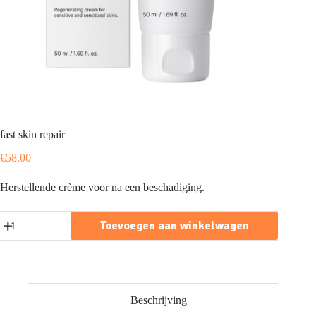
fast skin repair
€
58,00
Herstellende crème voor na een beschadiging.
fast
Toevoegen aan winkelwagen
skin
repair
aantal
Beschrijving