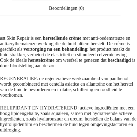
Beoordelingen (0)
ast Skin Repair is een
herstellende
crème
met anti-oedemateuze en
anti-erythemateuze werking die de huid ultiem herstelt. De crème is
geschikt als
verzorging na een behandeling
: het product maakt de
huid strakker, verbetert de elasticiteit en stimuleert celvernieuwing.
Ook de ideale
herstelcrème
om weefsel te genezen dat
beschadigd
is
door blootstelling aan de zon.
REGENERATIEF: de regeneratieve werkzaamheid van panthenol
wordt gecombineerd met centella asiatica en allantoïne om het herstel
van de huid te bevorderen en irritatie, schilfering en roodheid te
voorkomen.
RELIIPIDANT EN HYDRATEREND: actieve ingrediënten met een
hoog lipidengehalte, zoals squaleen, samen met hydraterende actieve
ingrediënten, zoals hyaluronzuur en ureum, herstellen de balans van de
hydrolipidenfilm en beschermen de huid tegen omgevingsfactoren en
uitdroging.