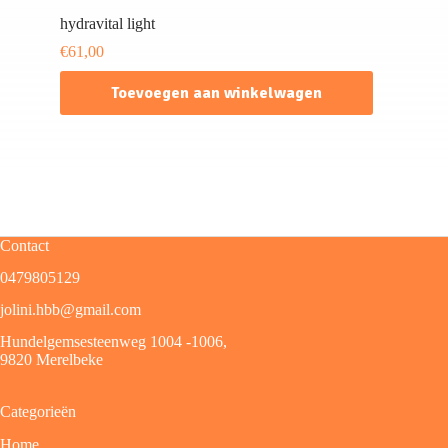
hydravital light
€
61,00
Toevoegen aan winkelwagen
Contact
0479805129
jolini.hbb@gmail.com
Hundelgemsesteenweg 1004 -1006,
9820 Merelbeke
Categorieën
Home