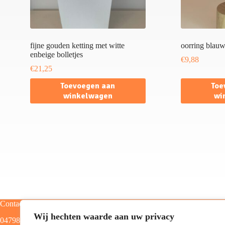
fijne gouden ketting met witte
oorring blauw
enbeige bolletjes
€
9,88
€
21,25
Toevoegen aan
Toe
winkelwagen
wi
Contact
Categorieën
Wij hechten waarde aan uw privacy
0479805129
Home