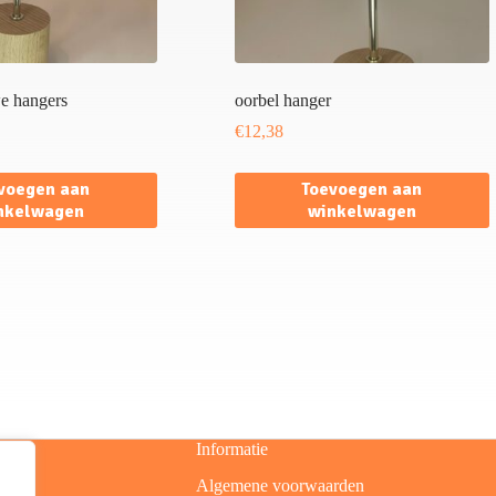
e hangers
oorbel hanger
€
12,38
voegen aan
Toevoegen aan
nkelwagen
winkelwagen
Informatie
Algemene voorwaarden