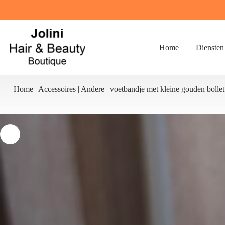
Ga
naar
de
inhoud
Home
Diensten
Home
|
Accessoires
|
Andere
|
voetbandje met kleine gouden bollet