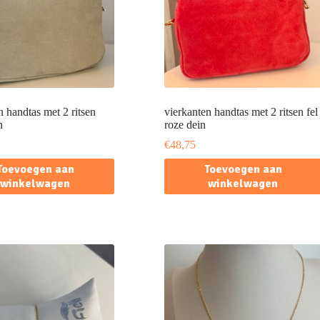
n handtas met 2 ritsen
vierkanten handtas met 2 ritsen fel
n
roze dein
€
48,75
Toevoegen aan
Toevoegen aan
winkelwagen
winkelwagen