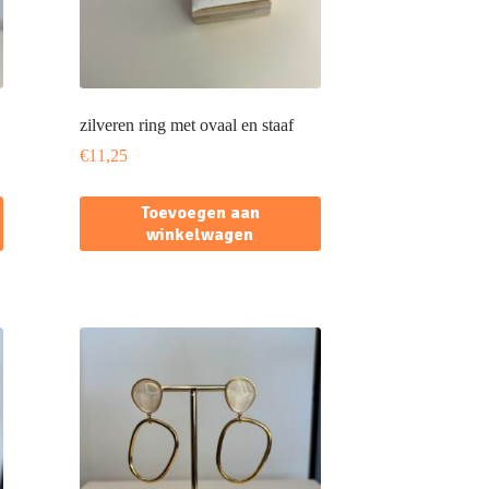
zilveren ring met ovaal en staaf
€
11,25
Toevoegen aan
winkelwagen