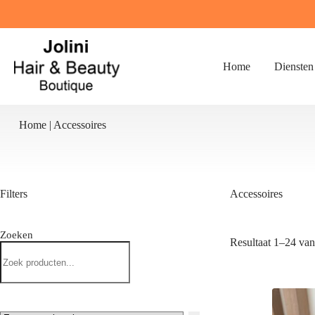
Ga
naar
de
inhoud
Home
Diensten
Home
|
Accessoires
Filters
Accessoires
Zoeken
Resultaat 1–24 van
Zoeken