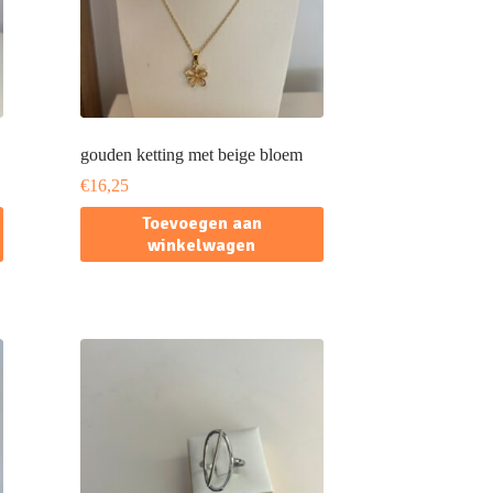
gouden ketting met beige bloem
€
16,25
Toevoegen aan
winkelwagen