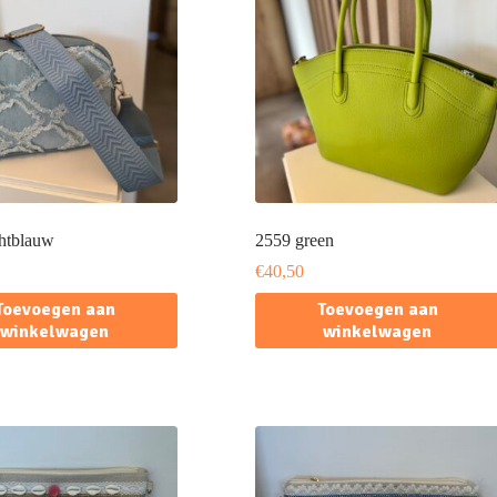
chtblauw
2559 green
€
40,50
Toevoegen aan
Toevoegen aan
winkelwagen
winkelwagen