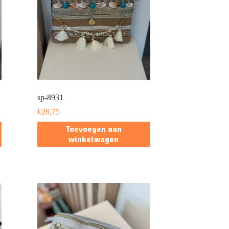
sp-8931
€
28,75
Toevoegen aan
winkelwagen