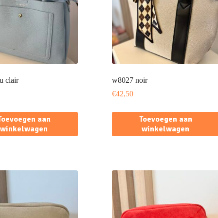
u clair
w8027 noir
€
42,50
Toevoegen aan
Toevoegen aan
winkelwagen
winkelwagen