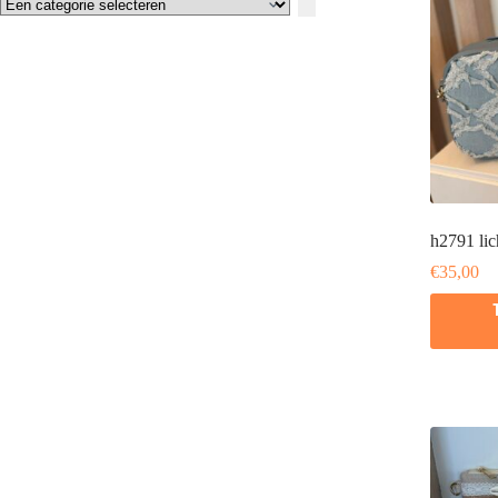
Een
categorie
selecteren
h2791 li
€
35,00