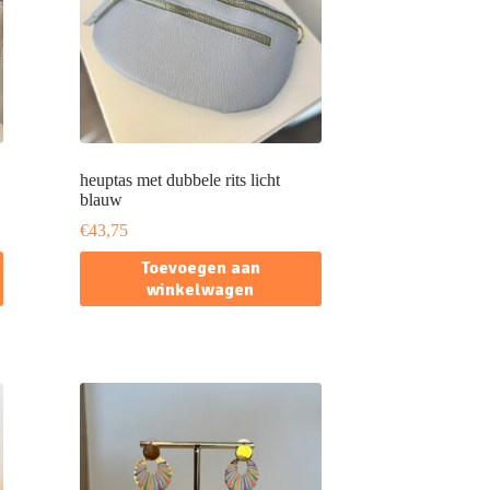
heuptas met dubbele rits licht
blauw
€
43,75
Toevoegen aan
winkelwagen