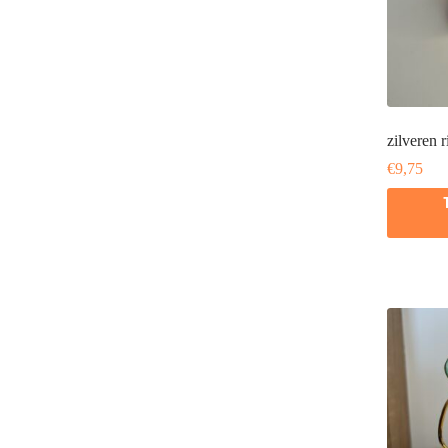
zilveren r
€
9,75