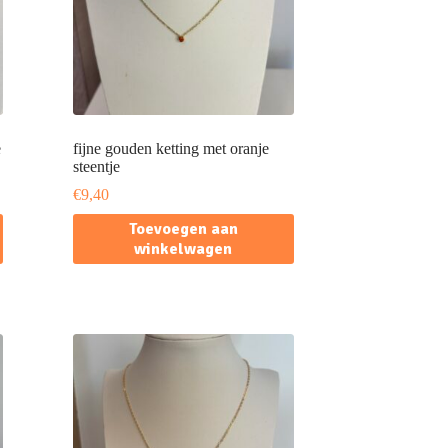
e
fijne gouden ketting met oranje
steentje
€
9,40
Toevoegen aan
winkelwagen