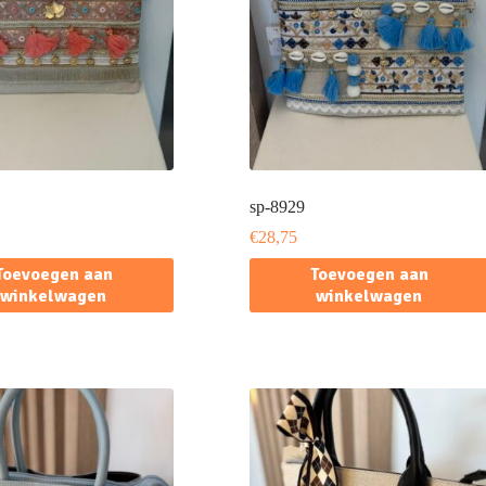
sp-8929
€
28,75
Toevoegen aan
Toevoegen aan
winkelwagen
winkelwagen