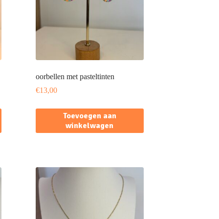
oorbellen met pasteltinten
€
13,00
Toevoegen aan
winkelwagen