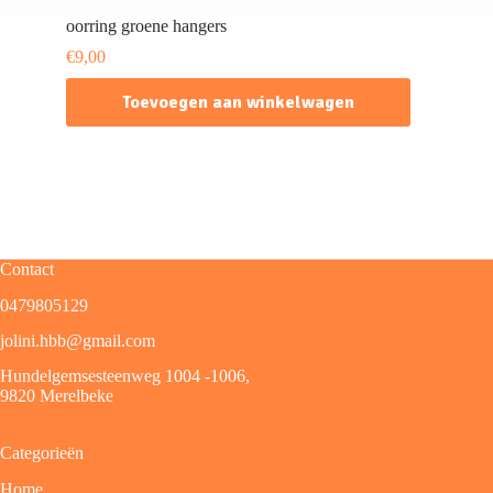
oorring groene hangers
€
9,00
Toevoegen aan winkelwagen
Contact
0479805129
jolini.hbb@gmail.com
Hundelgemsesteenweg 1004 -1006,
9820 Merelbeke
Categorieën
Home