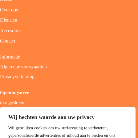
Over ons
Diensten
Accesoires
Contact
Informatie
Algemene voorwaarden
Privacyverklaring
Openingsuren
ma: gesloten
di - vrij: 9u - 18u
Wij hechten waarde aan uw privacy
zat: 9u - 17u
Wij gebruiken cookies om uw surfervaring te verbeteren,
zon; gesloten
gepersonaliseerde advertenties of inhoud aan te bieden en ons