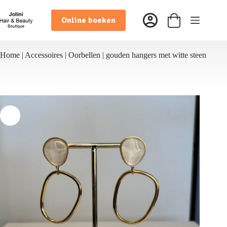
Ga
naar
Online boeken
de
Winkelwagen
inhoud
Home
|
Accessoires
|
Oorbellen
|
gouden hangers met witte steen