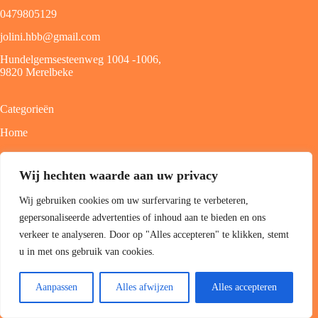
0479805129
jolini.hbb@gmail.com
Hundelgemsesteenweg 1004 -1006,
9820 Merelbeke
Categorieën
Home
Over ons
Wij hechten waarde aan uw privacy
Diensten
Wij gebruiken cookies om uw surfervaring te verbeteren,
Accesoires
gepersonaliseerde advertenties of inhoud aan te bieden en ons
Contact
verkeer te analyseren. Door op "Alles accepteren" te klikken, stemt
u in met ons gebruik van cookies.
Informatie
Aanpassen
Alles afwijzen
Alles accepteren
Algemene voorwaarden
Privacyverklaring