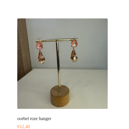
oorbel roze hanger
€
12,40