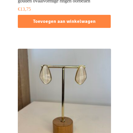
gouden ovaalvormige ringen oorbellen
€
13,75
Toevoegen aan winkelwagen