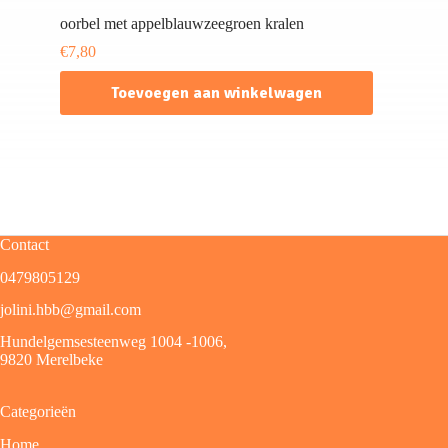
oorbel met appelblauwzeegroen kralen
€
7,80
Toevoegen aan winkelwagen
Contact
0479805129
jolini.hbb@gmail.com
Hundelgemsesteenweg 1004 -1006,
9820 Merelbeke
Categorieën
Home