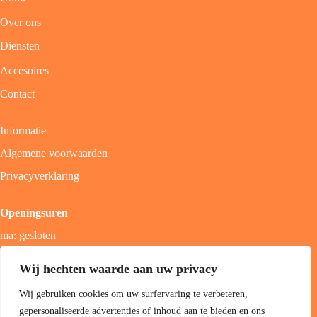
Over ons
Diensten
Accesoires
Contact
Informatie
Algemene voorwaarden
Privacyverklaring
Openingsuren
ma: gesloten
di - vrij: 9u - 18u
Wij hechten waarde aan uw privacy
zat: 9u - 17u
Wij gebruiken cookies om uw surfervaring te verbeteren,
zon; gesloten
gepersonaliseerde advertenties of inhoud aan te bieden en ons