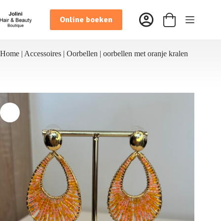
Ga
naar
Online boeken
de
Winkelwagen
inhoud
Home
|
Accessoires
|
Oorbellen
|
oorbellen met oranje kralen