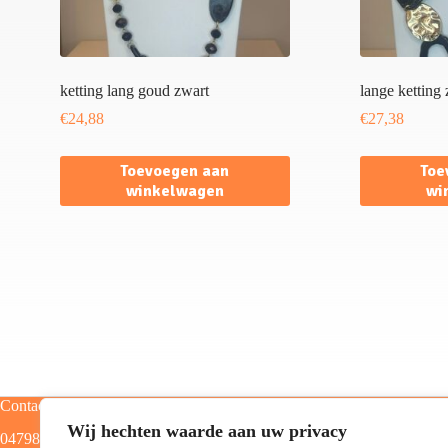
ketting lang goud zwart
lange ketting
€
24,88
€
27,38
Toevoegen aan
Toe
winkelwagen
wi
Contact
Categorieën
Wij hechten waarde aan uw privacy
0479805129
Home