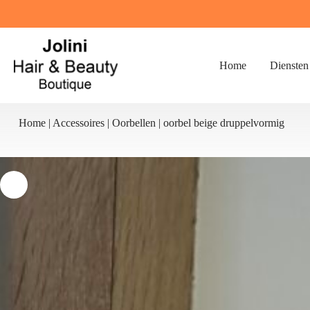
Ga
naar
de
inhoud
Home
Diensten
Home
|
Accessoires
|
Oorbellen
|
oorbel beige druppelvormig