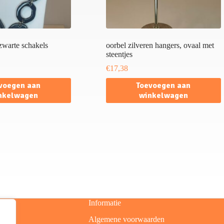
 zwarte schakels
oorbel zilveren hangers, ovaal met
steentjes
€
17,38
voegen aan
Toevoegen aan
nkelwagen
winkelwagen
Informatie
Algemene voorwaarden