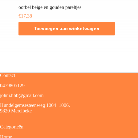
oorbel beige en gouden pareltjes
€
17,38
Toevoegen aan winkelwagen
Contact
0479805129
jolini.hbb@gmail.com
Hundelgemsesteenweg 1004 -1006,
9820 Merelbeke
Categorieën
Home