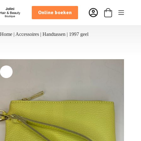
Ga
naar
Online boeken
de
Winkelwagen
inhoud
Home
|
Accessoires
|
Handtassen
|
1997 geel