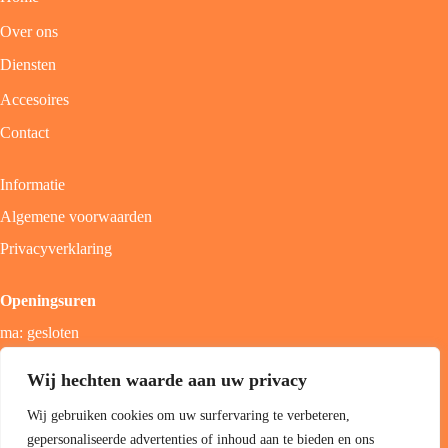
Over ons
Diensten
Accesoires
Contact
Informatie
Algemene voorwaarden
Privacyverklaring
Openingsuren
ma: gesloten
di - vrij: 9u - 18u
Wij hechten waarde aan uw privacy
zat: 9u - 17u
Wij gebruiken cookies om uw surfervaring te verbeteren,
zon; gesloten
gepersonaliseerde advertenties of inhoud aan te bieden en ons