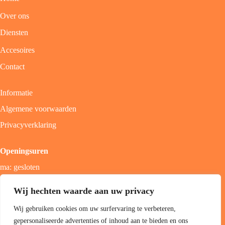
Over ons
Diensten
Accesoires
Contact
Informatie
Algemene voorwaarden
Privacyverklaring
Openingsuren
ma: gesloten
di - vrij: 9u - 18u
Wij hechten waarde aan uw privacy
zat: 9u - 17u
Wij gebruiken cookies om uw surfervaring te verbeteren,
zon; gesloten
gepersonaliseerde advertenties of inhoud aan te bieden en ons