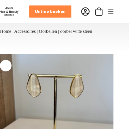
Ga
naar
Online boeken
de
Winkelwagen
inhoud
Home
|
Accessoires
|
Oorbellen
|
oorbel witte steen