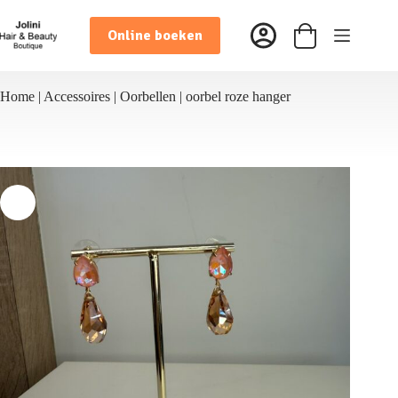
Ga
naar
Online boeken
de
Winkelwagen
inhoud
Home
|
Accessoires
|
Oorbellen
|
oorbel roze hanger