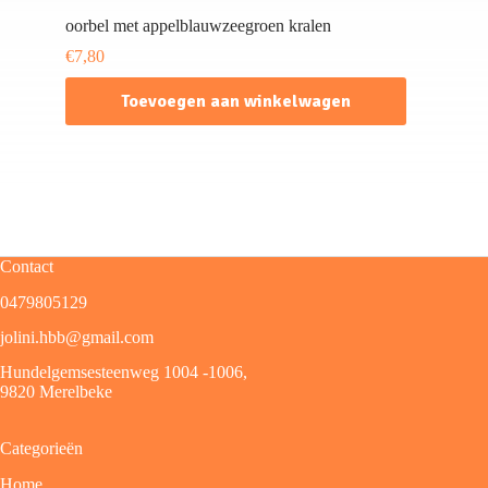
oorbel met appelblauwzeegroen kralen
€
7,80
Toevoegen aan winkelwagen
Contact
0479805129
jolini.hbb@gmail.com
Hundelgemsesteenweg 1004 -1006,
9820 Merelbeke
Categorieën
Home