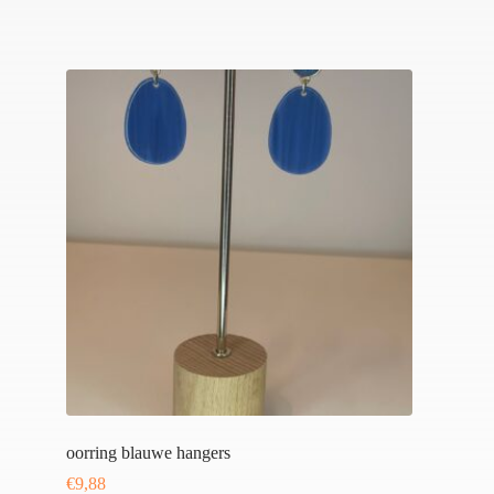
oorring blauwe hangers
€
9,88