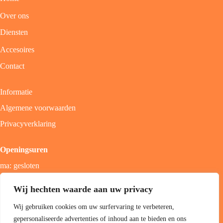
Over ons
Diensten
Accesoires
Contact
Informatie
Algemene voorwaarden
Privacyverklaring
Openingsuren
ma: gesloten
di - vrij: 9u - 18u
Wij hechten waarde aan uw privacy
zat: 9u - 17u
Wij gebruiken cookies om uw surfervaring te verbeteren,
zon; gesloten
gepersonaliseerde advertenties of inhoud aan te bieden en ons