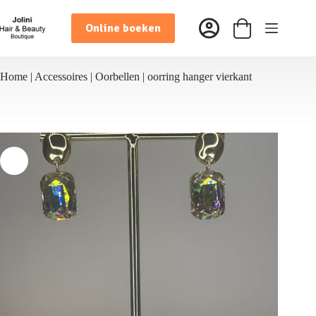
Ga
naar
Online boeken
de
Winkelwagen
inhoud
Home
|
Accessoires
|
Oorbellen
|
oorring hanger vierkant