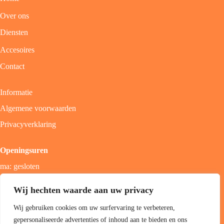
Over ons
Diensten
Accesoires
Contact
Informatie
Algemene voorwaarden
Privacyverklaring
Openingsuren
ma: gesloten
di - vrij: 9u - 18u
Wij hechten waarde aan uw privacy
zat: 9u - 17u
Wij gebruiken cookies om uw surfervaring te verbeteren,
zon; gesloten
gepersonaliseerde advertenties of inhoud aan te bieden en ons