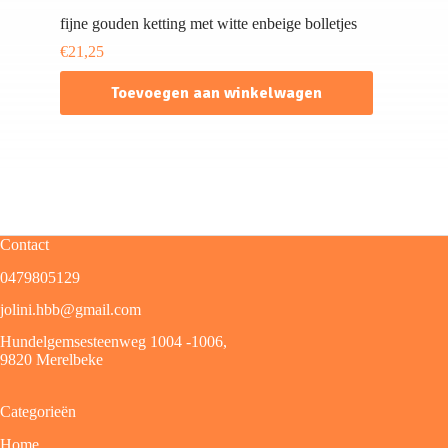
fijne gouden ketting met witte enbeige bolletjes
€
21,25
Toevoegen aan winkelwagen
Contact
0479805129
jolini.hbb@gmail.com
Hundelgemsesteenweg 1004 -1006,
9820 Merelbeke
Categorieën
Home