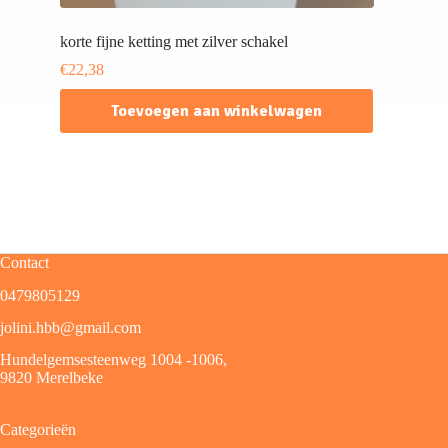
korte fijne ketting met zilver schakel
€
22,38
Toevoegen aan winkelwagen
Contact
0479805129
jolini.hbb@gmail.com
Hundelgemsesteenweg 1004 -1006,
9820 Merelbeke
Categorieën