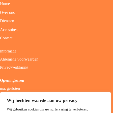
Home
Over ons
Diensten
Accesoires
Contact
Informatie
Algemene voorwaarden
Privacyverklaring
Openingsuren
ma: gesloten
di - vrij: 9u - 18u
Wij hechten waarde aan uw privacy
zat: 9u - 17u
Wij gebruiken cookies om uw surfervaring te verbeteren,
zon; gesloten