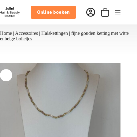
Ga
naar
Online boeken
de
Winkelwagen
inhoud
Home
|
Accessoires
|
Halskettingen
|
fijne gouden ketting met witte
enbeige bolletjes