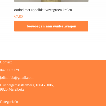
oorbel met appelblauwzeegroen kralen
€
7,80
Toevoegen aan winkelwagen
Contact
0479805129
jolini.hbb@gmail.com
Hundelgemsesteenweg 1004 -1006,
9820 Merelbeke
Categorieën