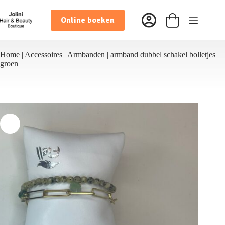
Ga
naar
Online boeken
de
Winkelwagen
inhoud
Home
|
Accessoires
|
Armbanden
|
armband dubbel schakel bolletjes
groen