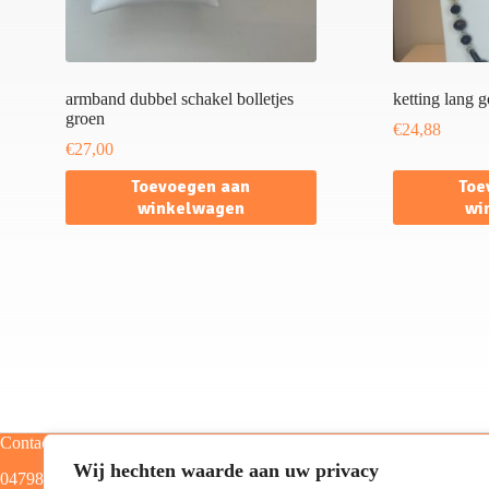
armband dubbel schakel bolletjes
ketting lang 
groen
€
24,88
€
27,00
Toevoegen aan
Toe
winkelwagen
wi
Contact
Categorieën
Wij hechten waarde aan uw privacy
0479805129
Home