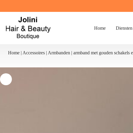
Ga
naar
de
inhoud
Home
Diensten
Home
|
Accessoires
|
Armbanden
|
armband met gouden schakels e