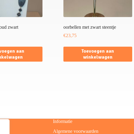
goud zwart
oorbellen met zwart steentje
€
23,75
voegen aan
Toevoegen aan
nkelwagen
winkelwagen
Informatie
Algemene voorwaarden