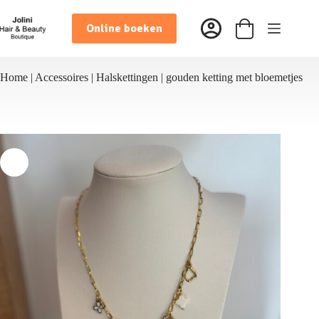
Ga
naar
Online boeken
de
Winkelwagen
inhoud
Home
|
Accessoires
|
Halskettingen
|
gouden ketting met bloemetjes