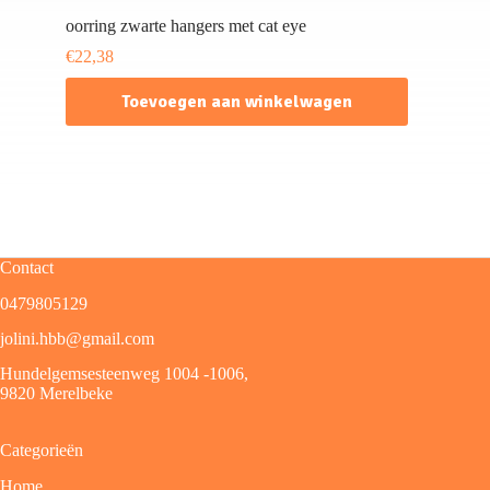
oorring zwarte hangers met cat eye
€
22,38
Toevoegen aan winkelwagen
Contact
0479805129
jolini.hbb@gmail.com
Hundelgemsesteenweg 1004 -1006,
9820 Merelbeke
Categorieën
Home