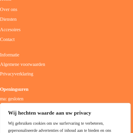
Over ons
Diensten
Accesoires
Contact
Informatie
Algemene voorwaarden
Privacyverklaring
Openingsuren
ma: gesloten
di - vrij: 9u - 18u
Wij hechten waarde aan uw privacy
zat: 9u - 17u
Wij gebruiken cookies om uw surfervaring te verbeteren,
zon; gesloten
gepersonaliseerde advertenties of inhoud aan te bieden en ons