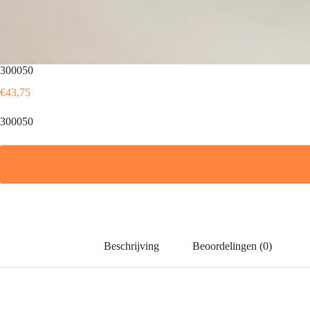
300050
€
43,75
300050
Beschrijving
Beoordelingen (0)