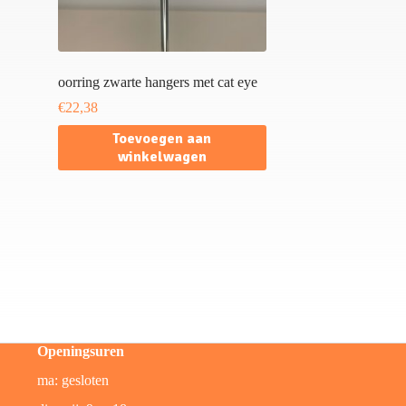
oorring zwarte hangers met cat eye
€
22,38
Toevoegen aan
winkelwagen
Openingsuren
ma: gesloten