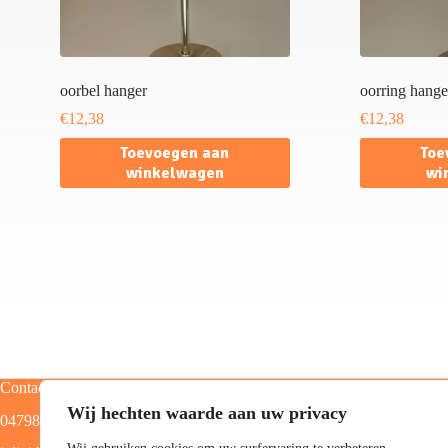
oorbel hanger
oorring hange
€
12,38
€
12,38
Toevoegen aan
Toe
winkelwagen
wi
Contact
Categorieën
Wij hechten waarde aan uw privacy
0479805129
Home