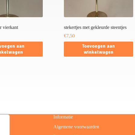
r vierkant
stekertjes met gekleurde steentjes
€
7,50
voegen aan
Toevoegen aan
nkelwagen
winkelwagen
Informatie
Algemene voorwaarden