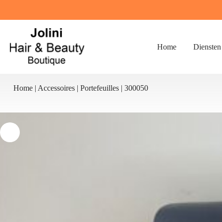
Ga
naar
de
inhoud
Home
Diensten
Home
|
Accessoires
|
Portefeuilles
|
300050