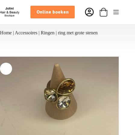
Ga
naar
Online boeken
de
Winkelwagen
inhoud
Home
|
Accessoires
|
Ringen
|
ring met grote stenen