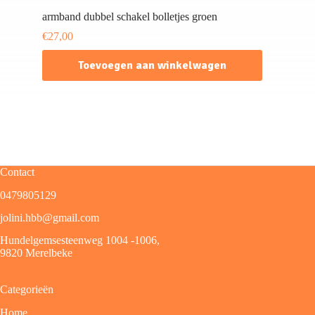
armband dubbel schakel bolletjes groen
€
27,00
Toevoegen aan winkelwagen
Contact
0479805129
jolini.hbb@gmail.com
Hundelgemsesteenweg 1004 -1006,
9820 Merelbeke
Categorieën
Home