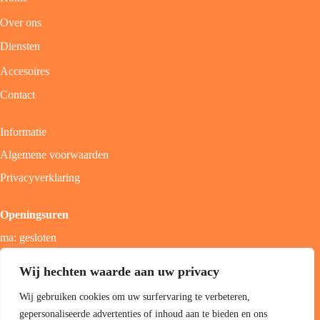
Over ons
Diensten
Accesoires
Contact
Informatie
Algemene voorwaarden
Privacyverklaring
Openingsuren
ma: gesloten
di - vrij: 9u - 18u
Wij hechten waarde aan uw privacy
zat: 9u - 17u
Wij gebruiken cookies om uw surfervaring te verbeteren,
zon; gesloten
gepersonaliseerde advertenties of inhoud aan te bieden en ons