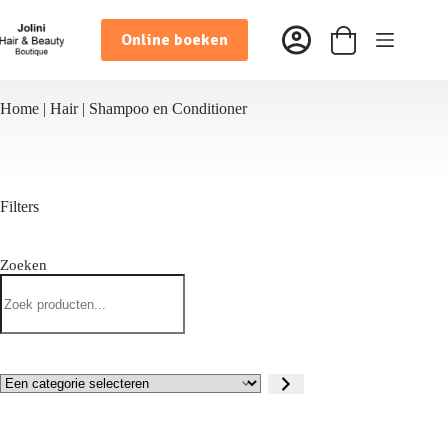
Ga
naar
Online boeken
de
Winkelwagen
inhoud
Home
|
Hair
|
Shampoo en Conditioner
Filters
Zoeken
Zoeken
Een
categorie
selecteren