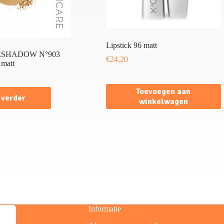
Lipstick 96 matt
ESHADOW N°903
€
24,20
 matt
Toevoegen aan
 verder
winkelwagen
Informatie