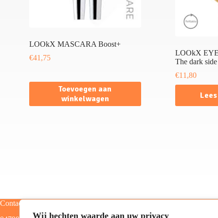
LOOkX MASCARA Boost+
LOOkX EY
€
41,75
The dark side
€
11,80
Toevoegen aan
Lees
winkelwagen
Contact
Categorieën
Wij hechten waarde aan uw privacy