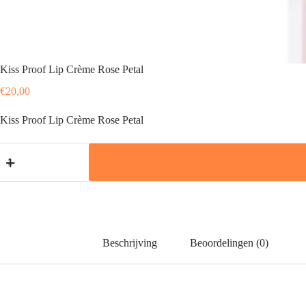
Kiss Proof Lip Crème Rose Petal
€
20,00
Kiss Proof Lip Crème Rose Petal
Kiss
Proof
Lip
Crème
Rose
Petal
aantal
Beschrijving
Beoordelingen (0)