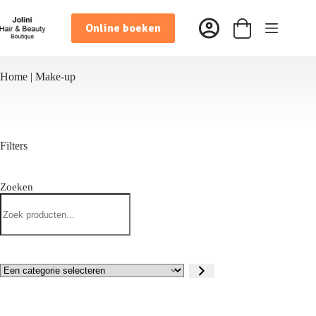
Ga
naar
Online boeken
de
Winkelwagen
inhoud
Home
|
Make-up
Filters
Zoeken
Zoeken
Een
categorie
selecteren