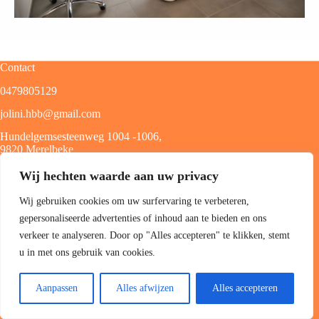
Contact
0479805129
jolini.hbb@gmail.com
Hundelgemsesteenweg 1004 -1006,
9820 Merelbeke
Wij hechten waarde aan uw privacy
Categorieën
Wij gebruiken cookies om uw surfervaring te verbeteren,
Home
gepersonaliseerde advertenties of inhoud aan te bieden en ons
Over ons
verkeer te analyseren. Door op "Alles accepteren" te klikken, stemt
u in met ons gebruik van cookies.
Diensten
Accesoires
Aanpassen
Alles afwijzen
Alles accepteren
Contact