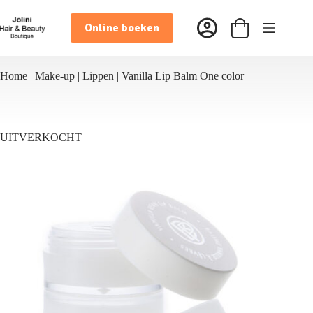
Ga
naar
Online boeken
de
Winkelwagen
inhoud
Home
|
Make-up
|
Lippen
|
Vanilla Lip Balm One color
UITVERKOCHT