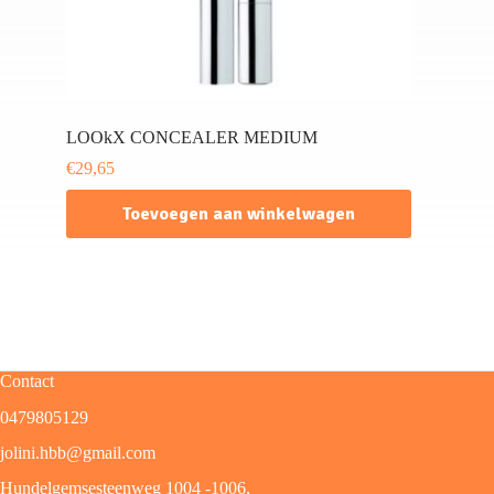
LOOkX CONCEALER MEDIUM
€
29,65
Toevoegen aan winkelwagen
Contact
0479805129
jolini.hbb@gmail.com
Hundelgemsesteenweg 1004 -1006,