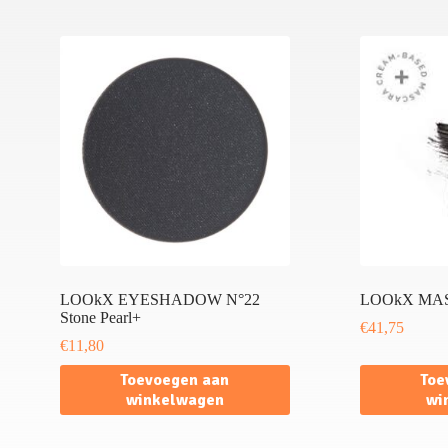
LOOkX EYESHADOW N°22
LOOkX MAS
Stone Pearl+
€
41,75
€
11,80
Toevoegen aan
Toe
winkelwagen
wi