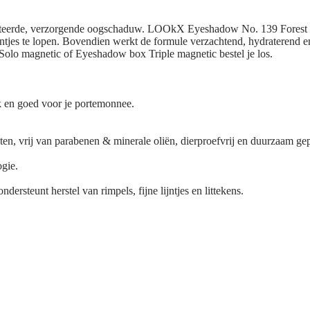
erde, verzorgende oogschaduw. LOOkX Eyeshadow No. 139 Forest pearl
ijntjes te lopen. Bovendien werkt de formule verzachtend, hydraterend e
 Solo magnetic of Eyeshadow box Triple magnetic bestel je los.
jk en goed voor je portemonnee.
ënten, vrij van parabenen & minerale oliën, dierproefvrij en duurzaam g
gie.
ndersteunt herstel van rimpels, fijne lijntjes en littekens.