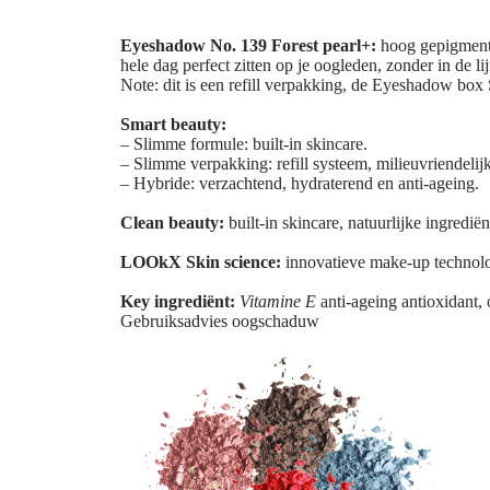
Eyeshadow No. 139 Forest pearl+:
hoog gepigmente
hele dag perfect zitten op je oogleden, zonder in de l
Note: dit is een refill verpakking, de Eyeshadow box
Smart beauty:
– Slimme formule: built-in skincare.
– Slimme verpakking: refill systeem, milieuvriendeli
– Hybride: verzachtend, hydraterend en anti-ageing.
Clean beauty:
built-in skincare, natuurlijke ingredi
LOOkX Skin science:
innovatieve make-up technolo
Key ingrediënt:
Vitamine E
anti-ageing antioxidant, o
Gebruiksadvies oogschaduw