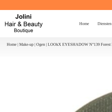
Ga
naar
de
inhoud
Home
Diensten
Home
|
Make-up
|
Ogen
|
LOOkX EYESHADOW N°139 Forest P