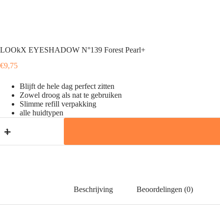
LOOkX EYESHADOW N°139 Forest Pearl+
€
9,75
Blijft de hele dag perfect zitten
Zowel droog als nat te gebruiken
Slimme refill verpakking
alle huidtypen
LOOkX
EYESHADOW
N°139
Forest
Pearl+
aantal
Beschrijving
Beoordelingen (0)