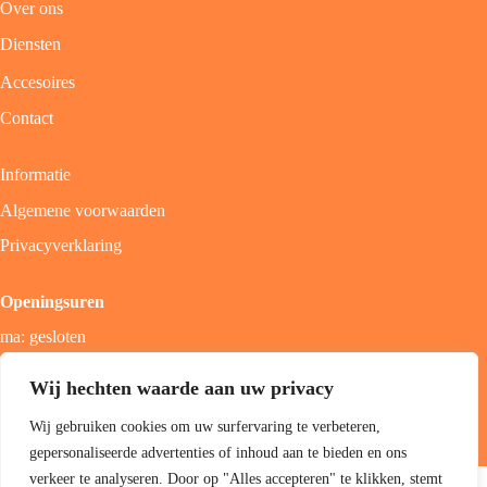
Over ons
Diensten
Accesoires
Contact
Informatie
Algemene voorwaarden
Privacyverklaring
Openingsuren
ma: gesloten
di - vrij: 9u - 18u
Wij hechten waarde aan uw privacy
zat: 9u - 17u
Wij gebruiken cookies om uw surfervaring te verbeteren,
zon; gesloten
gepersonaliseerde advertenties of inhoud aan te bieden en ons
Copyright 2026 Jolini hair & beauty boutique -
Best4u Group
verkeer te analyseren. Door op "Alles accepteren" te klikken, stemt