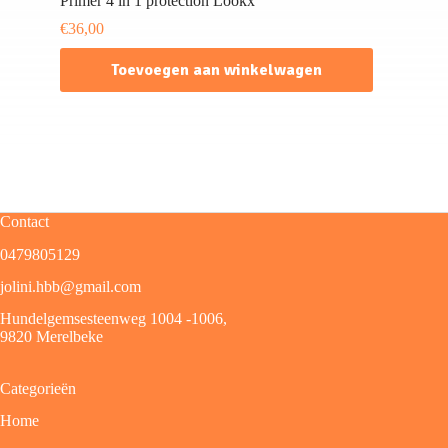
Primer 4 in 1 protection Lookx
€
36,00
Toevoegen aan winkelwagen
Contact
0479805129
jolini.hbb@gmail.com
Hundelgemsesteenweg 1004 -1006,
9820 Merelbeke
Categorieën
Home