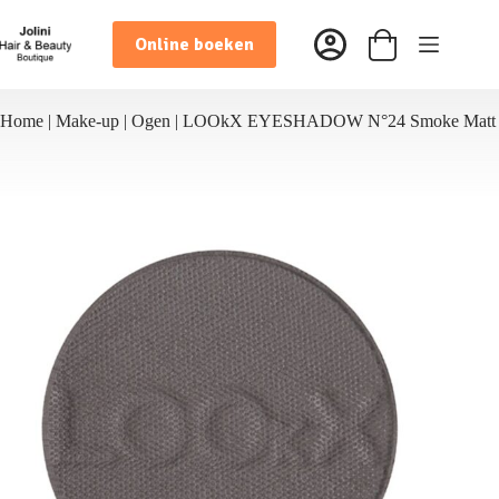
Ga
naar
Online boeken
de
Winkelwagen
inhoud
Home
|
Make-up
|
Ogen
|
LOOkX EYESHADOW N°24 Smoke Matt