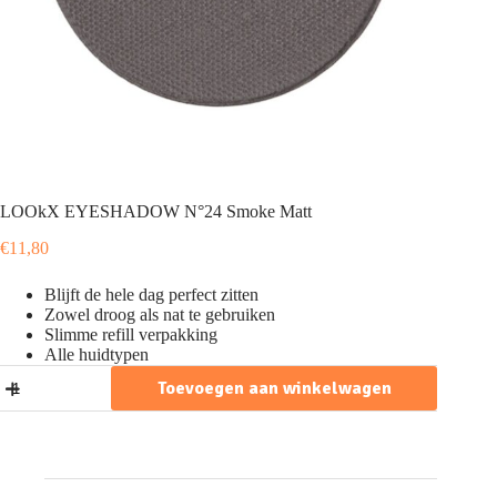
LOOkX EYESHADOW N°24 Smoke Matt
€
11,80
Blijft de hele dag perfect zitten
Zowel droog als nat te gebruiken
Slimme refill verpakking
Alle huidtypen
LOOkX
Toevoegen aan winkelwagen
EYESHADOW
N°24
Smoke
Matt
aantal