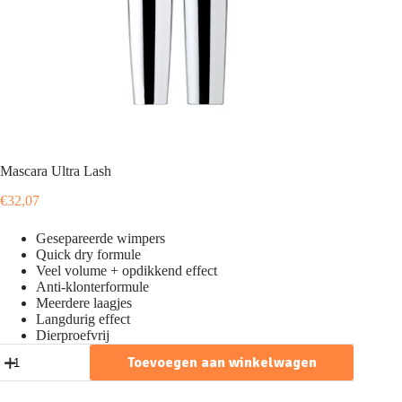
Mascara Ultra Lash
€
32,07
Gesepareerde wimpers
Quick dry formule
Veel volume + opdikkend effect
Anti-klonterformule
Meerdere laagjes
Langdurig effect
Dierproefvrij
Mascara
Toevoegen aan winkelwagen
Ultra
Lash
aantal