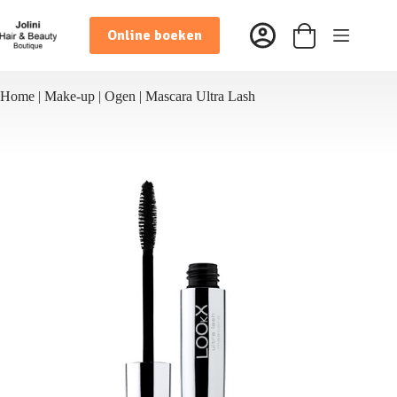
Ga
naar
Online boeken
de
Winkelwagen
inhoud
Home
|
Make-up
|
Ogen
|
Mascara Ultra Lash