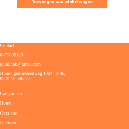
Toevoegen aan winkelwagen
Contact
0479805129
jolini.hbb@gmail.com
Hundelgemsesteenweg 1004 -1006,
9820 Merelbeke
Categorieën
Home
Over ons
Diensten