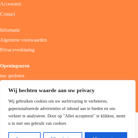
Accesoires
Contact
Informatie
Algemene voorwaarden
Privacyverklaring
Openingsuren
ma: gesloten
di - vrij: 9u - 18u
Wij hechten waarde aan uw privacy
zat: 9u - 17u
Wij gebruiken cookies om uw surfervaring te verbeteren,
zon; gesloten
gepersonaliseerde advertenties of inhoud aan te bieden en ons
Copyright 2026 Jolini hair & beauty boutique -
Best4u Group
verkeer te analyseren. Door op "Alles accepteren" te klikken, stemt
B.V.
u in met ons gebruik van cookies.