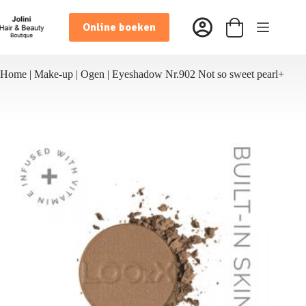
Ga
naar
Online boeken
de
Winkelwagen
inhoud
Home
|
Make-up
|
Ogen
|
Eyeshadow Nr.902 Not so sweet pearl+