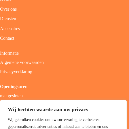
Over ons
Diensten
Accesoires
Contact
Informatie
Algemene voorwaarden
Privacyverklaring
Openingsuren
ma: gesloten
di - vrij: 9u - 18u
Wij hechten waarde aan uw privacy
zat: 9u - 17u
Wij gebruiken cookies om uw surfervaring te verbeteren,
zon; gesloten
gepersonaliseerde advertenties of inhoud aan te bieden en ons