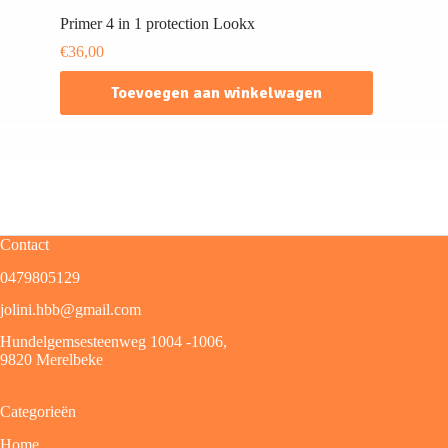
Primer 4 in 1 protection Lookx
€
36,00
Toevoegen aan winkelwagen
Contact
0479805129
jolini.hbb@gmail.com
Hundelgemsesteenweg 1004 -1006,
9820 Merelbeke
Categorieën
Home