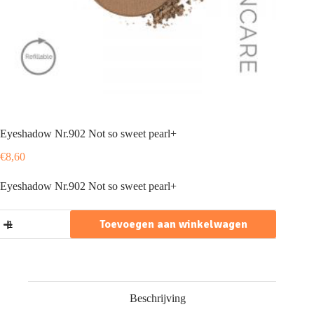
Eyeshadow Nr.902 Not so sweet pearl+
€
8,60
Eyeshadow Nr.902 Not so sweet pearl+
Eyeshadow
Toevoegen aan winkelwagen
Nr.902
Not
so
sweet
pearl+
aantal
Beschrijving