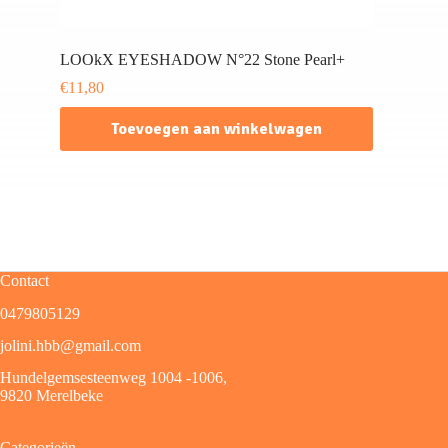
LOOkX EYESHADOW N°22 Stone Pearl+
€
11,80
Toevoegen aan winkelwagen
Contact
0479805129
jolini.hbb@gmail.com
Hundelgemsesteenweg 1004 -1006,
9820 Merelbeke
Categorieën