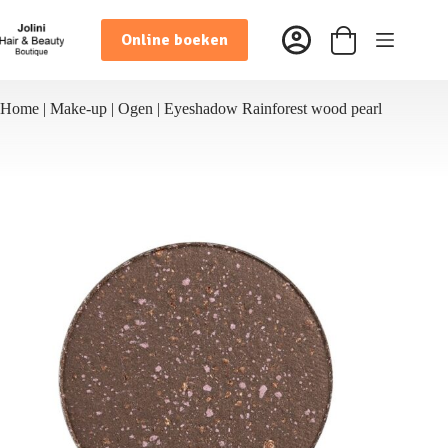
Ga
naar
Online boeken
de
Winkelwagen
inhoud
Home
|
Make-up
|
Ogen
|
Eyeshadow Rainforest wood pearl