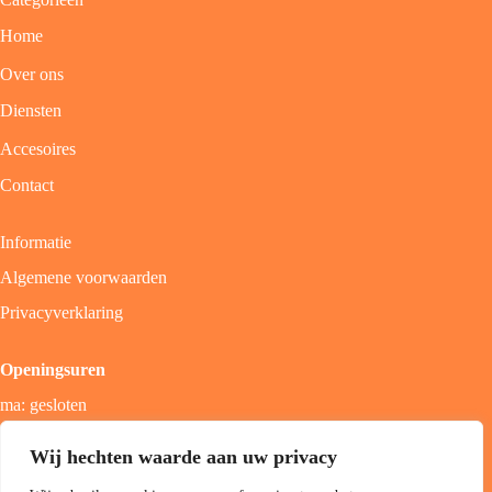
Home
Over ons
Diensten
Accesoires
Contact
Informatie
Algemene voorwaarden
Privacyverklaring
Openingsuren
ma: gesloten
di - vrij: 9u - 18u
Wij hechten waarde aan uw privacy
zat: 9u - 17u