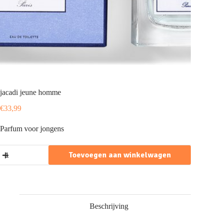
jacadi jeune homme
€
33,99
Parfum voor jongens
jacadi
Toevoegen aan winkelwagen
jeune
homme
aantal
Beschrijving