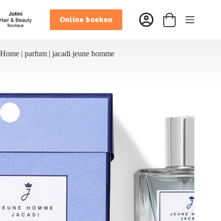
Ga
naar
Online boeken
de
Winkelwagen
inhoud
Home
|
parfum
|
jacadi jeune homme