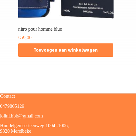
nitro pour homme blue
€
59,00
Toevoegen aan winkelwagen
Contact
0479805129
jolini.hbb@gmail.com
Hundelgemsesteenweg 1004 -1006,
9820 Merelbeke