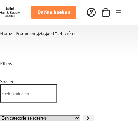
Ga
naar
Online boeken
de
Winkelwagen
inhoud
Home
|
Producten getagged “24hcrème”
Filters
Zoeken
Zoeken
Een
categorie
selecteren