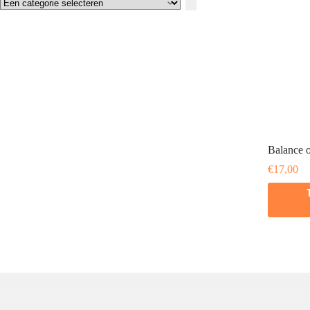
Een
categorie
selecteren
Balance o
€
17,00