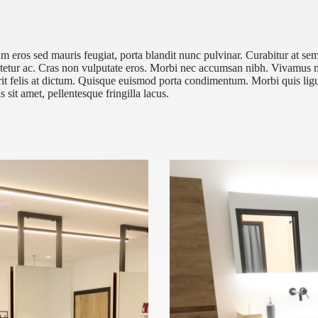
ros sed mauris feugiat, porta blandit nunc pulvinar. Curabitur at sem 
ctetur ac. Cras non vulputate eros. Morbi nec accumsan nibh. Vivamus ne
it felis at dictum. Quisque euismod porta condimentum. Morbi quis ligul
is sit amet, pellentesque fringilla lacus.