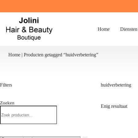
Ga
naar
de
inhoud
Home
Diensten
Home
|
Producten getagged “huidverbetering”
Filters
huidverbetering
Zoeken
Enig resultaat
Zoeken