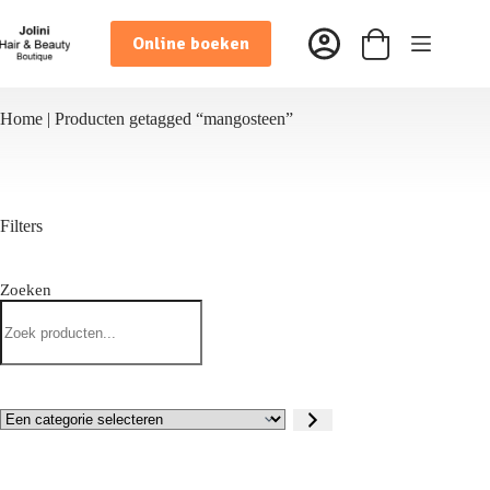
Ga
naar
Online boeken
de
Winkelwagen
inhoud
Home
|
Producten getagged “mangosteen”
Filters
Zoeken
Zoeken
Een
categorie
selecteren