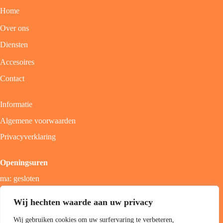
Home
Over ons
Diensten
Accesoires
Contact
Informatie
Algemene voorwaarden
Privacyverklaring
Openingsuren
ma: gesloten
di - vrij: 9u - 18u
Wij hechten waarde aan uw privacy
zat: 9u - 17u
Wij gebruiken cookies om uw surfervaring te verbeteren,