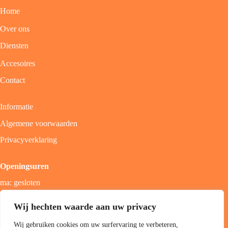
Home
Over ons
Diensten
Accesoires
Contact
Informatie
Algemene voorwaarden
Privacyverklaring
Openingsuren
ma: gesloten
di - vrij: 9u - 18u
Wij hechten waarde aan uw privacy
zat: 9u - 17u
Wij gebruiken cookies om uw surfervaring te verbeteren,