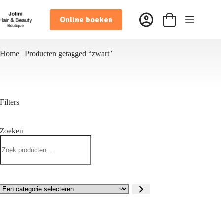
Ga
naar
Online boeken
de
Winkelwagen
inhoud
Home
|
Producten getagged “zwart”
Filters
Zoeken
Zoeken
Een
categorie
selecteren