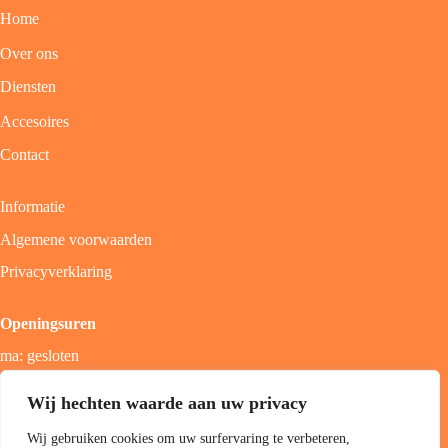
Home
Over ons
Diensten
Accesoires
Contact
Informatie
Algemene voorwaarden
Privacyverklaring
Openingsuren
ma: gesloten
di - vrij: 9u - 18u
Wij hechten waarde aan uw privacy
zat: 9u - 17u
Wij gebruiken cookies om uw surfervaring te verbeteren,