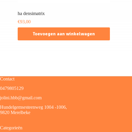
ha densimatrix
€
93,00
Toevoegen aan winkelwagen
Contact
0479805129
jolini.hbb@gmail.com
Hundelgemsesteenweg 1004 -1006,
9820 Merelbeke
Categorieën