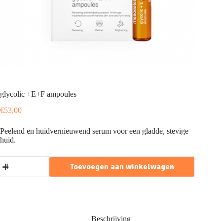
glycolic +E+F ampoules
€
53,00
Peelend en huidvernieuwend serum voor een gladde, stevige
huid.
glycolic
Toevoegen aan winkelwagen
+E+F
ampoules
aantal
Beschrijving