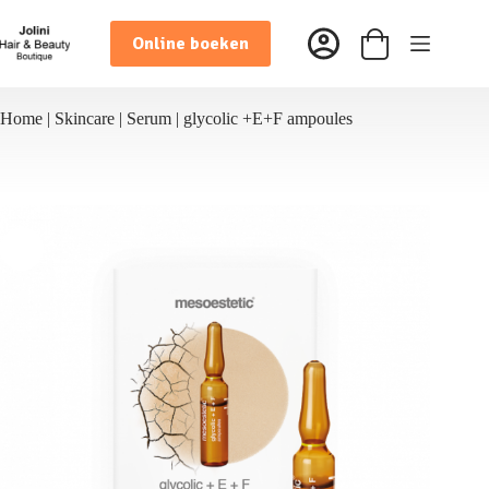
Ga
naar
Online boeken
de
Winkelwagen
inhoud
Home
|
Skincare
|
Serum
|
glycolic +E+F ampoules