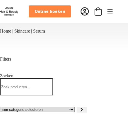
Ga
naar
Online boeken
de
Winkelwagen
inhoud
Home
|
Skincare
|
Serum
Filters
Zoeken
Zoeken
Een
categorie
selecteren