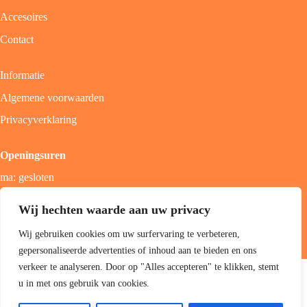
Accesoires
Contact
Informatie
Algemene voorwaarden
Privacyverklaring
Openingsuren
ma: gesloten
di - vrij: 9u - 18u
Wij hechten waarde aan uw privacy
zat: 9u - 17u
Wij gebruiken cookies om uw surfervaring te verbeteren,
zon; gesloten
gepersonaliseerde advertenties of inhoud aan te bieden en ons
Copyright 2026 Jolini hair & beauty boutique -
Best4u Group
verkeer te analyseren. Door op "Alles accepteren" te klikken, stemt
B.V.
u in met ons gebruik van cookies.