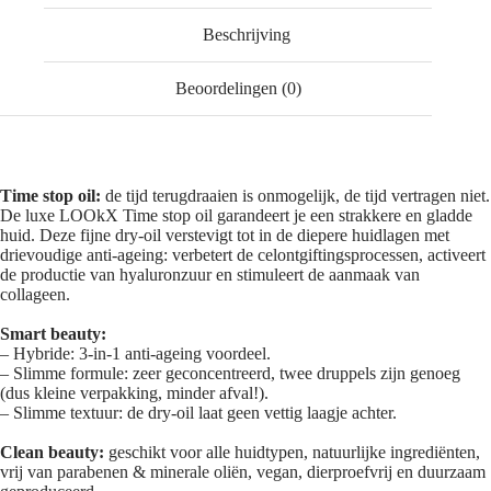
Beschrijving
Beoordelingen (0)
Time stop oil:
de tijd terugdraaien is onmogelijk, de tijd vertragen niet.
De luxe LOOkX Time stop oil garandeert je een strakkere en gladde
huid. Deze fijne dry-oil verstevigt tot in de diepere huidlagen met
drievoudige anti-ageing: verbetert de celontgiftingsprocessen, activeert
de productie van hyaluronzuur en stimuleert de aanmaak van
collageen.
Smart beauty:
– Hybride: 3-in-1 anti-ageing voordeel.
– Slimme formule: zeer geconcentreerd, twee druppels zijn genoeg
(dus kleine verpakking, minder afval!).
– Slimme textuur: de dry-oil laat geen vettig laagje achter.
Clean beauty:
geschikt voor alle huidtypen, natuurlijke ingrediënten,
vrij van parabenen & minerale oliën, vegan, dierproefvrij en duurzaam