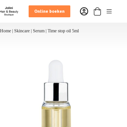
Ga
naar
Online boeken
de
Winkelwagen
inhoud
Home
|
Skincare
|
Serum
|
Time stop oil 5ml