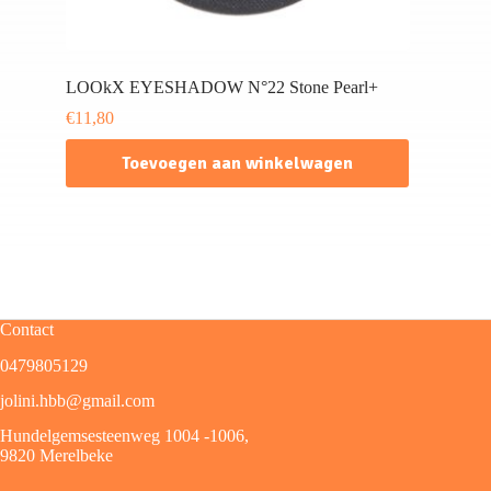
LOOkX EYESHADOW N°22 Stone Pearl+
€
11,80
Toevoegen aan winkelwagen
Contact
0479805129
jolini.hbb@gmail.com
Hundelgemsesteenweg 1004 -1006,
9820 Merelbeke