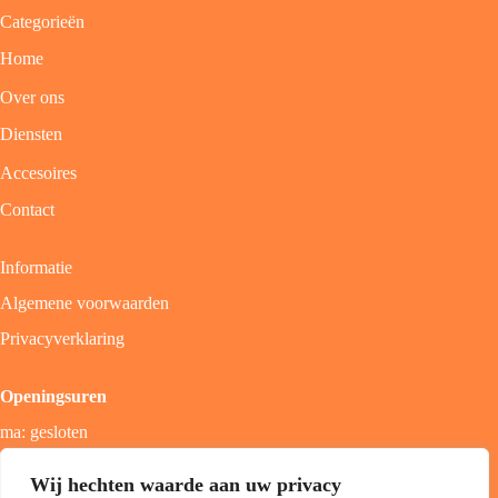
Categorieën
Home
Over ons
Diensten
Accesoires
Contact
Informatie
Algemene voorwaarden
Privacyverklaring
Openingsuren
ma: gesloten
di - vrij: 9u - 18u
Wij hechten waarde aan uw privacy