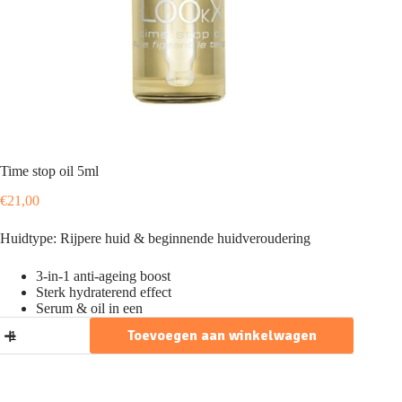
Time stop oil 5ml
€
21,00
Huidtype: Rijpere huid & beginnende huidveroudering
3-in-1 anti-ageing boost
Sterk hydraterend effect
Serum & oil in een
Time
Toevoegen aan winkelwagen
stop
oil
5ml
aantal