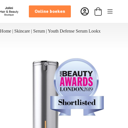
Ga
naar
Online boeken
de
Winkelwagen
inhoud
Home
|
Skincare
|
Serum
|
Youth Defense Serum Lookx