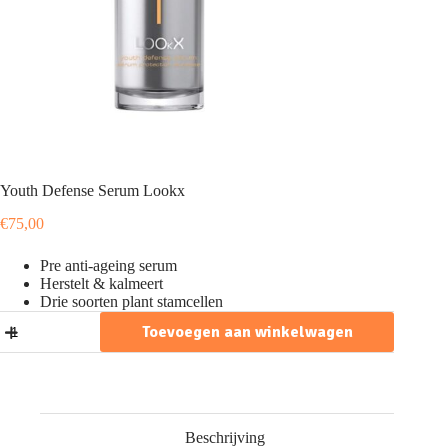
Youth Defense Serum Lookx
€
75,00
Pre anti-ageing serum
Herstelt & kalmeert
Drie soorten plant stamcellen
Youth
Toevoegen aan winkelwagen
Defense
Serum
Lookx
aantal
Beschrijving