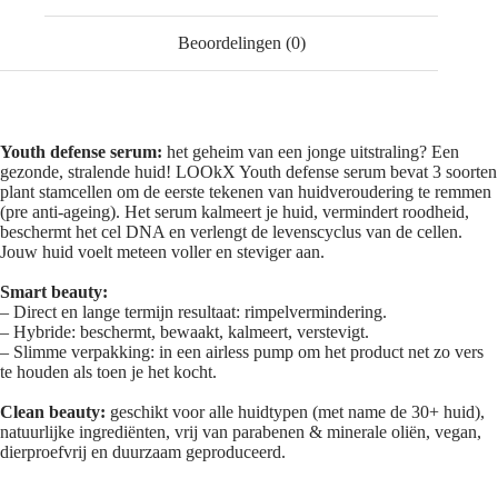
Beoordelingen (0)
Youth defense serum:
het geheim van een jonge uitstraling? Een
gezonde, stralende huid! LOOkX Youth defense serum bevat 3 soorten
plant stamcellen om de eerste tekenen van huidveroudering te remmen
(pre anti-ageing). Het serum kalmeert je huid, vermindert roodheid,
beschermt het cel DNA en verlengt de levenscyclus van de cellen.
Jouw huid voelt meteen voller en steviger aan.
Smart beauty:
– Direct en lange termijn resultaat: rimpelvermindering.
– Hybride: beschermt, bewaakt, kalmeert, verstevigt.
– Slimme verpakking: in een airless pump om het product net zo vers
te houden als toen je het kocht.
Clean beauty:
geschikt voor alle huidtypen (met name de 30+ huid),
natuurlijke ingrediënten, vrij van parabenen & minerale oliën, vegan,
dierproefvrij en duurzaam geproduceerd.