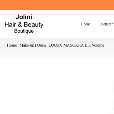
Ga
naar
de
inhoud
Home
Diensten
Home
|
Make-up
|
Ogen
|
LOOkX MASCARA Big Volume