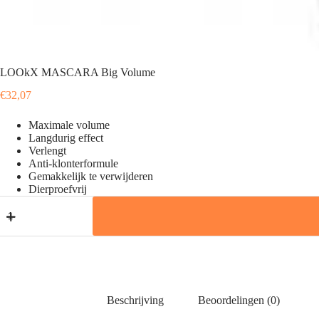
LOOkX MASCARA Big Volume
€
32,07
Maximale volume
Langdurig effect
Verlengt
Anti-klonterformule
Gemakkelijk te verwijderen
Dierproefvrij
LOOkX
MASCARA
Big
Volume
aantal
Beschrijving
Beoordelingen (0)