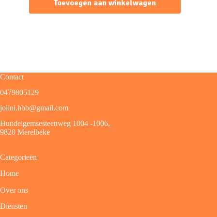
Toevoegen aan winkelwagen
Contact
0479805129
jolini.hbb@gmail.com
Hundelgemsesteenweg 1004 -1006,
9820 Merelbeke
Categorieën
Home
Over ons
Diensten