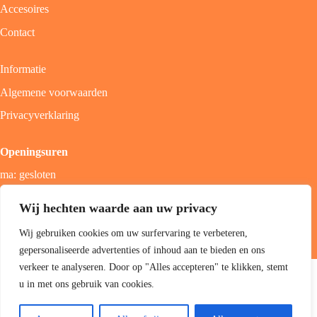
Accesoires
Contact
Informatie
Algemene voorwaarden
Privacyverklaring
Openingsuren
ma: gesloten
di - vrij: 9u - 18u
Wij hechten waarde aan uw privacy
zat: 9u - 17u
Wij gebruiken cookies om uw surfervaring te verbeteren,
zon; gesloten
gepersonaliseerde advertenties of inhoud aan te bieden en ons
Copyright 2026 Jolini hair & beauty boutique -
Best4u Group
verkeer te analyseren. Door op "Alles accepteren" te klikken, stemt
B.V.
u in met ons gebruik van cookies.