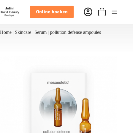
Ga
naar
Online boeken
de
Winkelwagen
inhoud
Home
|
Skincare
|
Serum
|
pollution defense ampoules