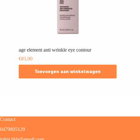
age element anti wrinkle eye contour
€
81,00
Toevoegen aan winkelwagen
Contact
0479805129
jolini.hbb@gmail.com