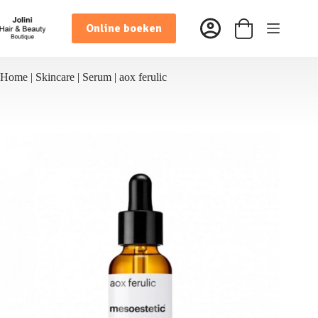
Ga
naar
Online boeken
de
Winkelwagen
inhoud
Home
|
Skincare
|
Serum
|
aox ferulic