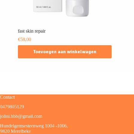
fast skin repair
€
58,00
Toevoegen aan winkelwagen
Contact
0479805129
jolini.hbb@gmail.com
Hundelgemsesteenweg 1004 -1006,
9820 Merelbeke