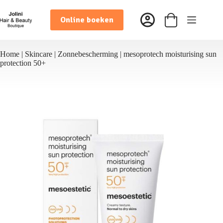
Ga
naar
Online boeken
de
Winkelwagen
inhoud
Home
|
Skincare
|
Zonnebescherming
|
mesoprotech moisturising sun
protection 50+