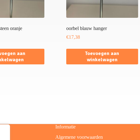
steen oranje
oorbel blauw hanger
€
17,38
voegen aan
Toevoegen aan
nkelwagen
winkelwagen
Informatie
Algemene voorwaarden