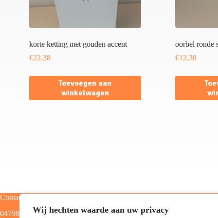
korte ketting met gouden accent
oorbel ronde 
€
22,38
€
12,38
Toevoegen aan
Toe
winkelwagen
wi
Contact
Categorieën
Wij hechten waarde aan uw privacy
0479805129
Home