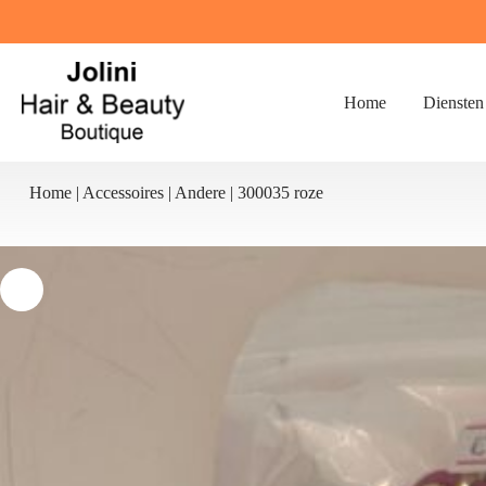
Ga
naar
de
inhoud
Home
Diensten
Home
|
Accessoires
|
Andere
|
300035 roze