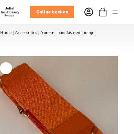
Ga
naar
Online boeken
de
Winkelwagen
inhoud
Home
|
Accessoires
|
Andere
|
handtas riem oranje