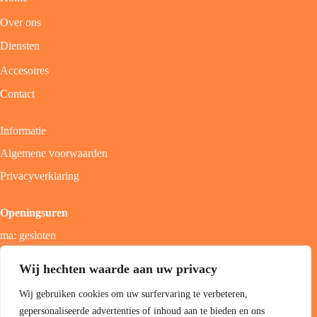
Over ons
Diensten
Accesoires
Contact
Informatie
Algemene voorwaarden
Privacyverklaring
Openingsuren
ma: gesloten
di - vrij: 9u - 18u
Wij hechten waarde aan uw privacy
zat: 9u - 17u
Wij gebruiken cookies om uw surfervaring te verbeteren,
zon; gesloten
gepersonaliseerde advertenties of inhoud aan te bieden en ons