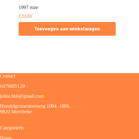
1997 roze
€
20,00
Toevoegen aan winkelwagen
Contact
0479805129
jolini.hbb@gmail.com
Hundelgemsesteenweg 1004 -1006,
9820 Merelbeke
Categorieën
Home