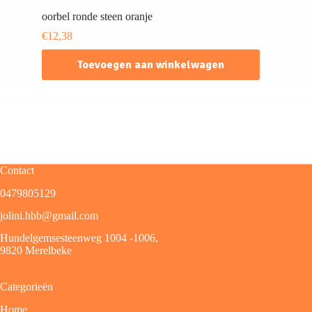
oorbel ronde steen oranje
€
12,38
Toevoegen aan winkelwagen
Contact
0479805129
jolini.hbb@gmail.com
Hundelgemsesteenweg 1004 -1006,
9820 Merelbeke
Categorieën
Home