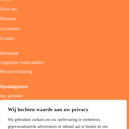
Over ons
Diensten
Accesoires
Contact
Informatie
Algemene voorwaarden
Privacyverklaring
Openingsuren
ma: gesloten
di - vrij: 9u - 18u
Wij hechten waarde aan uw privacy
zat: 9u - 17u
Wij gebruiken cookies om uw surfervaring te verbeteren,
zon; gesloten
gepersonaliseerde advertenties of inhoud aan te bieden en ons