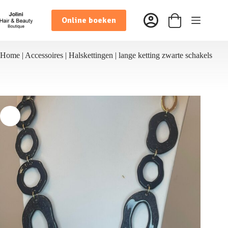
Ga
naar
Online boeken
de
Winkelwagen
inhoud
Home
|
Accessoires
|
Halskettingen
|
lange ketting zwarte schakels